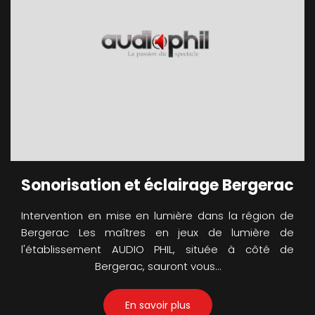
Sonorisation et éclairage Bergerac
Intervention en mise en lumière dans la région de
Bergerac Les maîtres en jeux de lumière de
l'établissement AUDIO PHIL, située à côté de
Bergerac, sauront vous…
En savoir plus