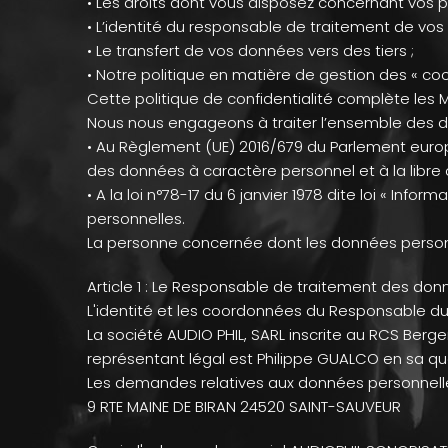
• Les droits dont vous disposez concernant vos 
• L’identité du responsable de traitement de vos
• Le transfert de vos données vers des tiers ;
• Notre politique en matière de gestion des « coo
Cette politique de confidentialité complète les 
Nous nous engageons à traiter l’ensemble des 
• Au Règlement (UE) 2016/679 du Parlement europé
des données à caractère personnel et à la libre 
• A la loi n°78-17 du 6 janvier 1978 dite loi « Info
personnelles.
La personne concernée dont les données personne
Article 1 : Le Responsable de traitement des do
L'identité et les coordonnées du Responsable du 
La société AUDIO PHIL, SARL inscrite au RCS Berg
représentant légal est Philippe GUALCO en sa qua
Les demandes relatives aux données personnelles
9 RTE MAINE DE BIRAN 24520 SAINT-SAUVEUR