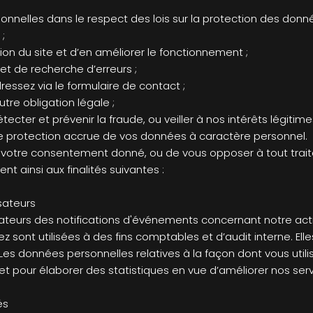
nnelles dans le respect des lois sur la protection des donn
 ;
sation du site et d’en améliorer le fonctionnement ;
t de recherche d’erreurs ;
ssez via le formulaire de contact ;
utre obligation légale ;
tecter et prévenir la fraude, ou veiller à nos intérêts légiti
ne protection accrue de vos données à caractère personnel.
r votre consentement donné, ou de vous opposer à tout trai
t ainsi aux finalités suivantes :
isateurs
sateurs des notifications d'événements concernant notre activ
sont utilisées à des fins comptables et d’audit interne. E
Les données personnelles relatives à la façon dont vous utili
t pour élaborer des statistiques en vue d’améliorer nos ser
és