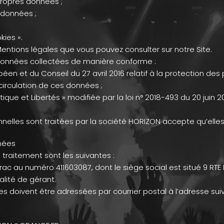
propres données ;
 données ;
kies ».
Mentions légales que vous pouvez consulter sur notre Site.
données collectées de manière conforme :
en et du Conseil du 27 avril 2016 relatif à la protection de
circulation de ces données ;
rmatique et Libertés » modifiée par la loi n° 2018-493 du 20 jui
lles sont traitées par la société HORIZON accepte qu’elles
nnées
traitement sont les suivantes :
erac au numéro 411603087, dont le siège social est situé 9 RT
lité de gérant.
 doivent être adressées par courrier postal à l’adresse suiv