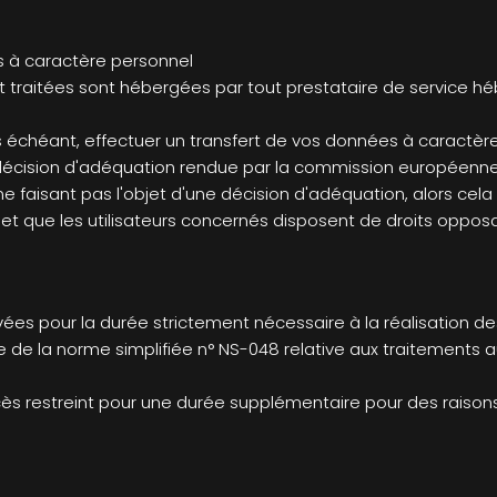
s à caractère personnel
 traitées sont hébergées par tout prestataire de service hé
as échéant, effectuer un transfert de vos données à caractèr
ne décision d'adéquation rendue par la commission européenne
e faisant pas l'objet d'une décision d'adéquation, alors cela
et que les utilisateurs concernés disposent de droits opposa
s pour la durée strictement nécessaire à la réalisation des f
re de la norme simplifiée n° NS-048 relative aux traitement
ès restreint pour une durée supplémentaire pour des raisons 