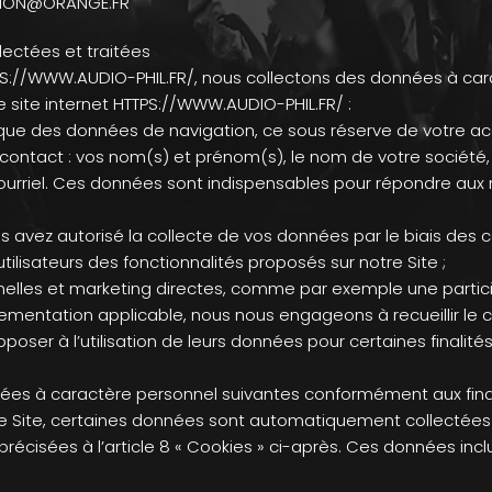
SATION@ORANGE.FR
lectées et traitées
TPS://WWW.AUDIO-PHIL.FR/, nous collectons des données à carac
e site internet HTTPS://WWW.AUDIO-PHIL.FR/ :
si que des données de navigation, ce sous réserve de votre a
contact : vos nom(s) et prénom(s), le nom de votre société, v
ourriel. Ces données sont indispensables pour répondre aux
s avez autorisé la collecte de vos données par le biais des c
s utilisateurs des fonctionnalités proposés sur notre Site ;
nelles et marketing directes, comme par exemple une partici
lementation applicable, nous nous engageons à recueillir le
oser à l’utilisation de leurs données pour certaines finalités.
es à caractère personnel suivantes conformément aux finalité
tre Site, certaines données sont automatiquement collectées
précisées à l’article 8 « Cookies » ci-après. Ces données inclu